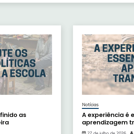
Notícias
finido as
A experiência é
ira
aprendizagem t
27 de julho de 2026