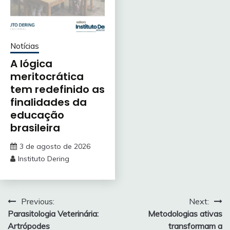
Notícias
A lógica
meritocrática
tem redefinido as
finalidades da
educação
brasileira
3 de agosto de 2026
Instituto Dering
Navegação
Previous:
Next:
Parasitologia Veterinária:
Metodologias ativas
de
Artrópodes
transformam a