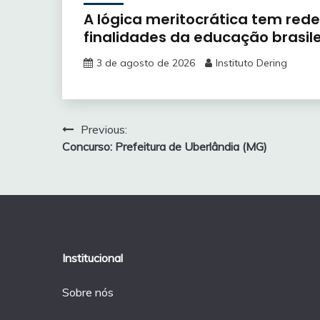
A lógica meritocrática tem rede
finalidades da educação brasile
3 de agosto de 2026
Instituto Dering
Navegação
Previous:
Concurso: Prefeitura de Uberlândia (MG)
de
Post
Institucional
Sobre nós