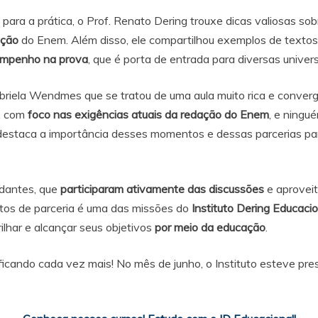
ara a prática, o Prof. Renato Dering trouxe dicas valiosas so
ação
do Enem. Além disso, ele compartilhou exemplos de textos 
empenho na prova
, que é porta de entrada para diversas univers
riela Wendmes que se tratou de uma aula muito rica e converge
a, com
foco nas exigências atuais da redação do Enem
, e ningu
a destaca a importância desses momentos e dessas parcerias
udantes, que
participaram ativamente das discussões
e aprovei
tos de parceria é uma das missões do
Instituto Dering Educaci
ilhar e alcançar seus objetivos
por meio da educação
.
ificando cada vez mais! No mês de junho, o Instituto esteve p