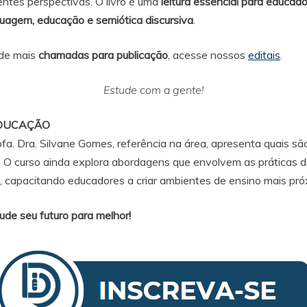
entes perspectivas. O livro é uma
leitura essencial para educad
guagem, educação e semiótica discursiva
.
 de mais
chamadas para publicação
, acesse nossos
editais
.
Estude com a gente!
EDUCAÇÃO
rofa. Dra. Silvane Gomes, referência na área, apresenta quais 
 O curso ainda explora abordagens que envolvem as práticas d
o, capacitando educadores a criar ambientes de ensino mais pró
de seu futuro para melhor!