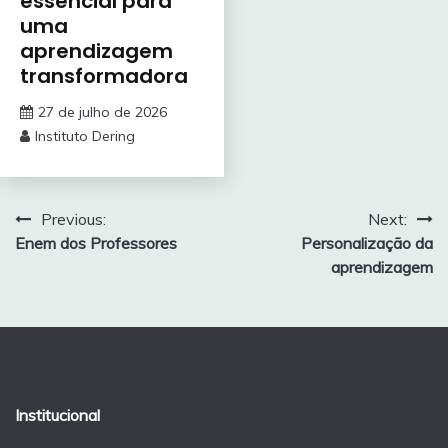
essencial para
uma
aprendizagem
transformadora
27 de julho de 2026
Instituto Dering
Navegação
Previous:
Next:
Enem dos Professores
Personalização da
de
aprendizagem
Post
Institucional