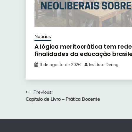
Notícias
A lógica meritocrática tem rede
finalidades da educação brasile
3 de agosto de 2026
Instituto Dering
Navegação
Previous:
Capítulo de Livro – Prática Docente
de
Post