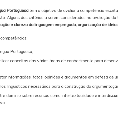
gua Portuguesa
tem o objetivo de avaliar a competência escri
to. Alguns dos critérios a serem considerados na avaliação do 
ção e clareza da linguagem empregada, organização de ideias e
s competências:
íngua Portuguesa;
icar conceitos das várias áreas de conhecimento para desenvo
pretar informações, fatos, opiniões e argumentos em defesa de u
 linguísticos necessários para a construção da argumentaçã
e domínio sobre recursos como intertextualidade e interdiscur
ova.