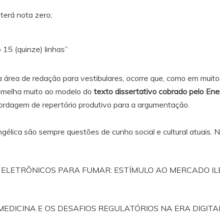
terá nota zero;
15 (quinze) linhas”
área de redação para vestibulares, ocorre que, como em muitos 
melha muito ao modelo do
texto dissertativo cobrado pelo En
ordagem de repertório produtivo para a argumentação.
élica são sempre questões de cunho social e cultural atuais. No
S ELETRÔNICOS PARA FUMAR: ESTÍMULO AO MERCADO IL
MEDICINA E OS DESAFIOS REGULATÓRIOS NA ERA DIGITA