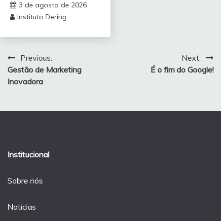
3 de agosto de 2026
Instituto Dering
Navegação
Previous:
Next:
Gestão de Marketing
É o fim do Google!
de
Inovadora
Post
Institucional
Sobre nós
Notícias