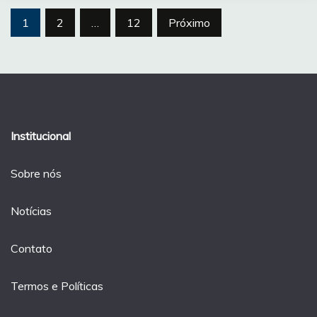
Paginação
1
2
…
12
Próximo
de
posts
Institucional
Sobre nós
Notícias
Contato
Termos e Políticas