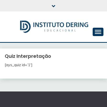
Skip
to
content
INSTITUTO DERING
EDUCACIONAL
Quiz Interpretação
[ays_quiz id=’1′]